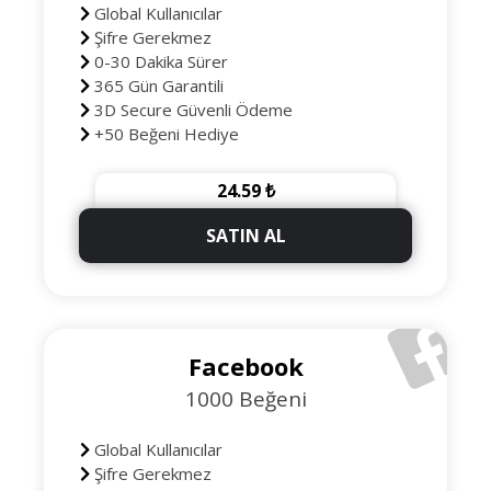
Global Kullanıcılar
Şifre Gerekmez
0-30 Dakika Sürer
365 Gün Garantili
3D Secure Güvenli Ödeme
+50 Beğeni Hediye
24.59 ₺
SATIN AL
Facebook
1000 Beğeni
Global Kullanıcılar
Şifre Gerekmez