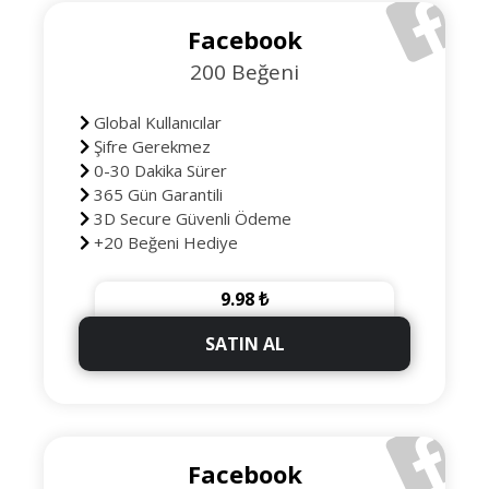
Facebook
200 Beğeni
Global Kullanıcılar
Şifre Gerekmez
0-30 Dakika Sürer
365 Gün Garantili
3D Secure Güvenli Ödeme
+20 Beğeni Hediye
9.98 ₺
SATIN AL
Facebook