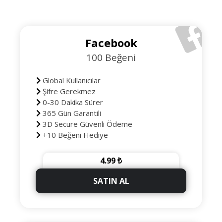
Facebook
100 Beğeni
Global Kullanıcılar
Şifre Gerekmez
0-30 Dakika Sürer
365 Gün Garantili
3D Secure Güvenli Ödeme
+10 Beğeni Hediye
4.99 ₺
SATIN AL