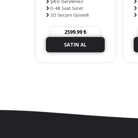
Şifre Gerekmez
0-48 Saat Sürer
3D Secure Güvenli
Ödeme
Ö
90 Gün Telafili
2599.99 ₺
+1000 Takipçi Hediye
SATIN AL