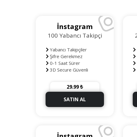
İnstagram
100 Yabancı Takipçi
Yabancı Takipçiler
Şifre Gerekmez
0-1 Saat Sürer
3D Secure Güvenli
Ödeme
Ö
90 Gün Telafili
29.99 ₺
+10 Takipçi Hediye
SATIN AL
İnstagram