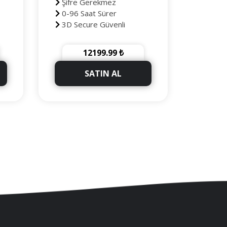
Şifre Gerekmez
0-96 Saat Sürer
3D Secure Güvenli
Ödeme
90 Gün Telafili
12199.99 ₺
+5000 Takipçi Hediye
SATIN AL