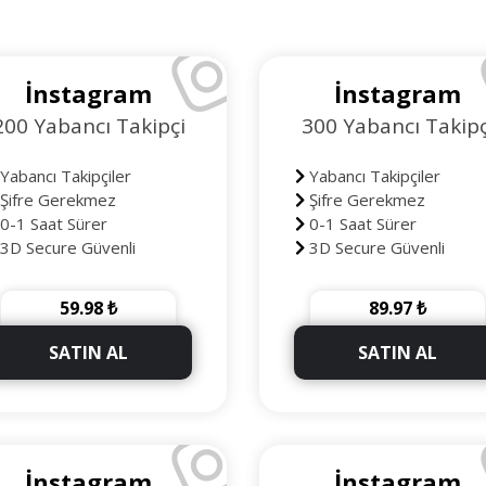
İnstagram
İnstagram
200 Yabancı Takipçi
300 Yabancı Takipç
Yabancı Takipçiler
Yabancı Takipçiler
Şifre Gerekmez
Şifre Gerekmez
0-1 Saat Sürer
0-1 Saat Sürer
3D Secure Güvenli
3D Secure Güvenli
deme
Ödeme
90 Gün Telafili
90 Gün Telafili
59.98 ₺
89.97 ₺
+20 Takipçi Hediye
+30 Takipçi Hediye
SATIN AL
SATIN AL
İnstagram
İnstagram