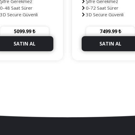
Şifre Gerekmez
Şifre Gerekmez
0-48 Saat Sürer
0-72 Saat Sürer
3D Secure Güvenli
3D Secure Güvenli
deme
Ödeme
90 Gün Telafili
90 Gün Telafili
5099.99 ₺
7499.99 ₺
+2000 Takipçi Hediye
+3000 Takipçi Hediye
SATIN AL
SATIN AL