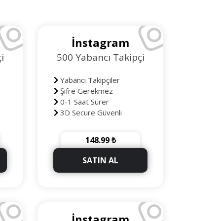
İnstagram
i
500 Yabancı Takipçi
Yabancı Takipçiler
Şifre Gerekmez
0-1 Saat Sürer
3D Secure Güvenli
Ödeme
90 Gün Telafili
148.99 ₺
+50 Takipçi Hediye
SATIN AL
İnstagram