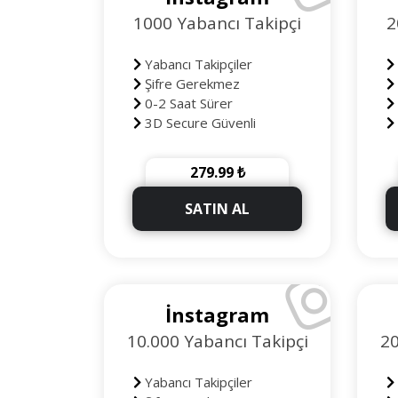
1000 Yabancı Takipçi
2
Yabancı Takipçiler
Şifre Gerekmez
0-2 Saat Sürer
3D Secure Güvenli
Ödeme
Ö
90 Gün Telafili
279.99 ₺
+100 Takipçi Hediye
SATIN AL
İnstagram
10.000 Yabancı Takipçi
20
Yabancı Takipçiler