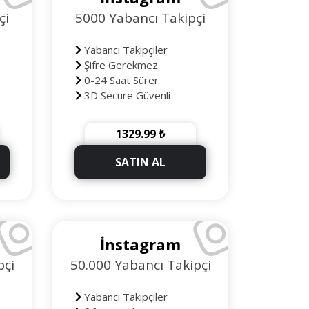
çi
5000 Yabancı Takipçi
Yabancı Takipçiler
Şifre Gerekmez
0-24 Saat Sürer
3D Secure Güvenli
Ödeme
90 Gün Telafili
1329.99 ₺
+500 Takipçi Hediye
SATIN AL
İnstagram
pçi
50.000 Yabancı Takipçi
Yabancı Takipçiler