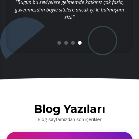
ve
"Bugün bu seviyelere gelmemde katkınız çok fazla,
"
ir
güvenmezdim böyle sitelere ancak iyi ki bulmuşum
e
sizi."
Blog Yazıları
Blog sayfamızdan son içerikler