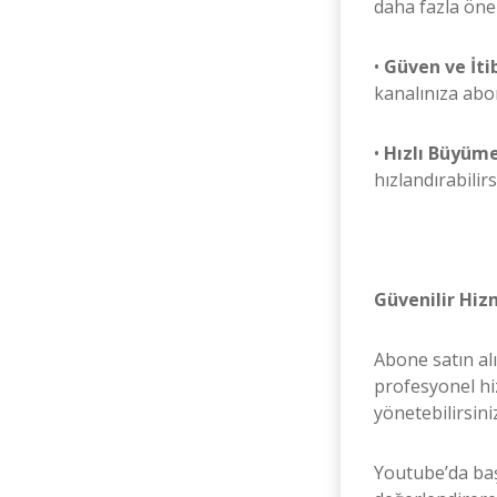
daha fazla öner
•
Güven ve İti
kanalınıza abo
•
Hızlı Büyüme
hızlandırabilirs
Güvenilir Hiz
Abone satın al
profesyonel hiz
yönetebilirsini
Youtube’da baş