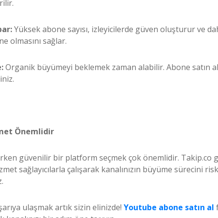
ilir.
bar:
Yüksek abone sayısı, izleyicilerde güven oluşturur ve dah
ne olmasını sağlar.
:
Organik büyümeyi beklemek zaman alabilir. Abone satın al
iniz.
met Önemlidir
ırken güvenilir bir platform seçmek çok önemlidir. Takip.co g
met sağlayıcılarla çalışarak kanalınızın büyüme sürecini risk
z.
arıya ulaşmak artık sizin elinizde!
Youtube abone satın al
f