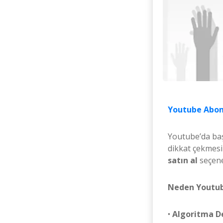
Youtube Abon
Youtube’da başar
dikkat çekmesi
satın al
seçeneğ
Neden Youtub
•
Algoritma De